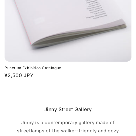
Punctum Exhibition Catalogue
通
¥2,500 JPY
常
価
格
Jinny Street Gallery
Jinny is a contemporary gallery made of
streetlamps of the walker-friendly and cozy