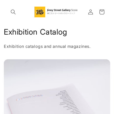
コンテ
ロ
カ
ンツに
グ
進む
ー
イ
ト
ン
コ
Exhibition Catalog
レ
Exhibition catalogs and annual magazines.
ク
シ
ョ
ン
: